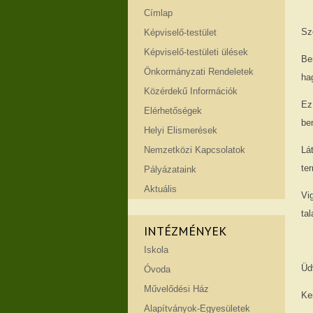
Címlap
Sz
Képviselő-testület
Képviselő-testületi ülések
Be
Önkormányzati Rendeletek
ha
Közérdekű Információk
Ez
Elérhetőségek
be
Helyi Elismerések
Nemzetközi Kapcsolatok
Lá
ter
Pályázataink
Aktuális
Vi
tal
INTÉZMÉNYEK
Iskola
Üdv
Óvoda
Művelődési Ház
Ke
Alapítványok-Egyesületek