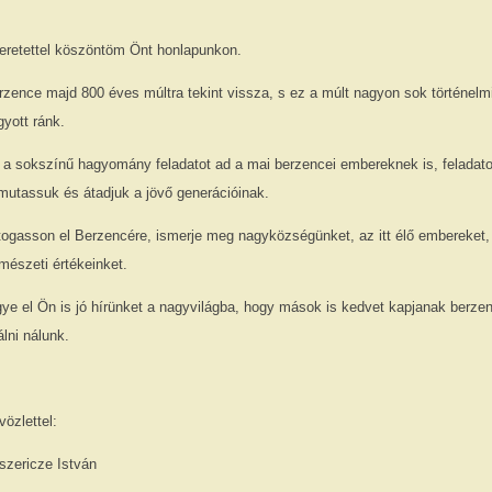
eretettel köszöntöm Önt honlapunkon.
rzence majd 800 éves múltra tekint vissza, s ez a múlt nagyon sok történelmi,
gyott ránk.
 a sokszínű hagyomány feladatot ad a mai berzencei embereknek is, feladato
mutassuk és átadjuk a jövő generációinak.
togasson el Berzencére, ismerje meg nagyközségünket, az itt élő embereket,
mészeti értékeinket.
gye el Ön is jó hírünket a nagyvilágba, hogy mások is kedvet kapjanak berzen
álni nálunk.
özlettel:
szericze István