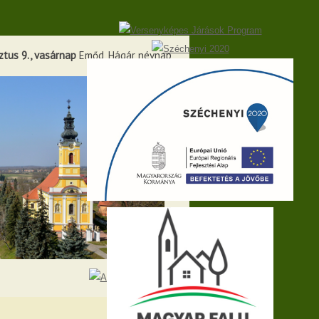
ztus 9., vasárnap
Emőd, Hágár névnap