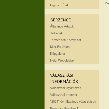
Po
Egyházi Élet
BERZENCE
Általános Adatok
Jelképek
Természeti Környezet
Múlt És Jelen
Képgaléria
Helyi Weboldalak
VÁLASZTÁSI
INFORMÁCIÓK
Választási ügyintézés
Választási szervek
"2024" évi általános választások
Korábbi választások