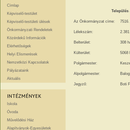
Címlap
Település 
Képviselő-testület
Az Önkormányzat címe:
7516.
Képviselő-testületi ülések
Önkormányzati Rendeletek
Lélekszám:
2.381
Közérdekű Információk
Belterület:
308 h
Elérhetőségek
Külterület:
5068 
Helyi Elismerések
Nemzetközi Kapcsolatok
Polgármester:
Kesze
Pályázataink
Alpolgármester:
Balog
Aktuális
Jegyző:
Boti 
INTÉZMÉNYEK
Iskola
Óvoda
Művelődési Ház
Alapítványok-Egyesületek