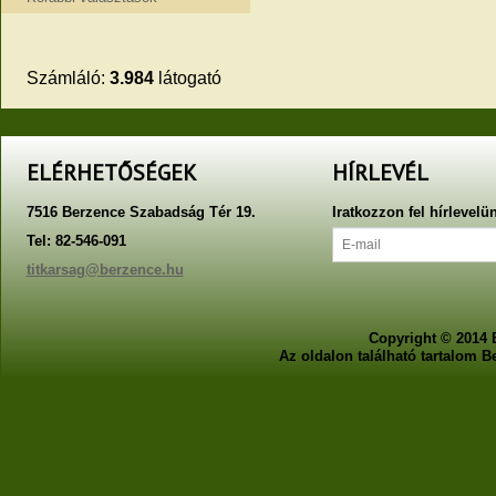
Számláló:
3.984
látogató
ELÉRHETŐSÉGEK
HÍRLEVÉL
7516 Berzence Szabadság Tér 19.
Iratkozzon fel hírlevelü
Tel: 82-546-091
titkarsag@berzence.hu
Copyright © 2014 
Az oldalon található tartalom 