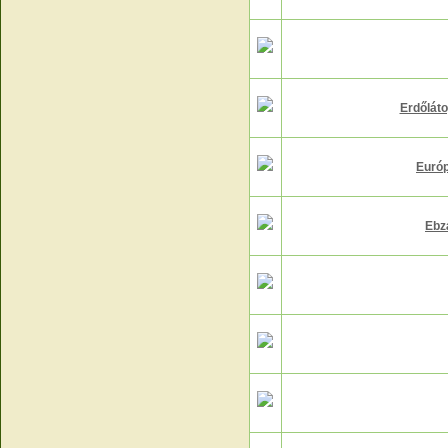
Erdőláto
Európ
Ebzá