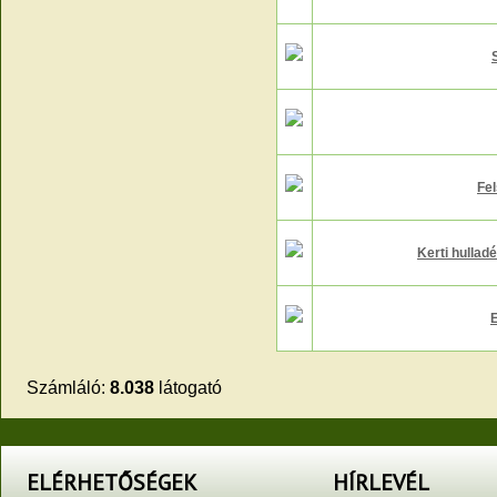
Fe
Kerti hullad
E
Számláló:
8.038
látogató
ELÉRHETŐSÉGEK
HÍRLEVÉL