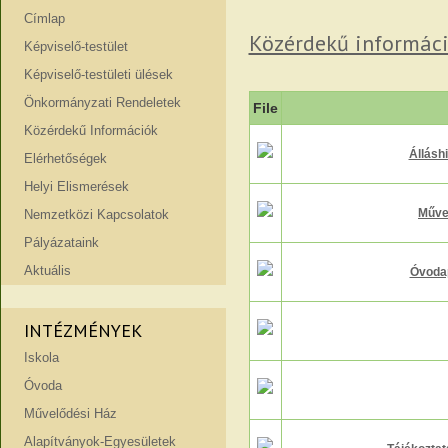
Címlap
Közérdekű informác
Képviselő-testület
Képviselő-testületi ülések
Önkormányzati Rendeletek
File
Közérdekű Információk
Állásh
Elérhetőségek
Helyi Elismerések
Művel
Nemzetközi Kapcsolatok
Pályázataink
Aktuális
Óvoda
INTÉZMÉNYEK
Iskola
Óvoda
Művelődési Ház
Alapítványok-Egyesületek