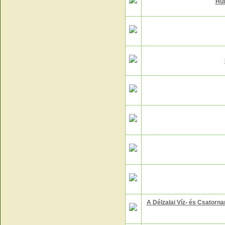
Hul
A Délzalai Víz- és Csatorna