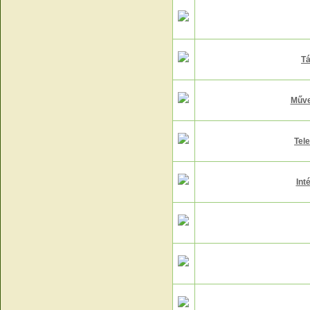
Tá
Műve
Tel
Int