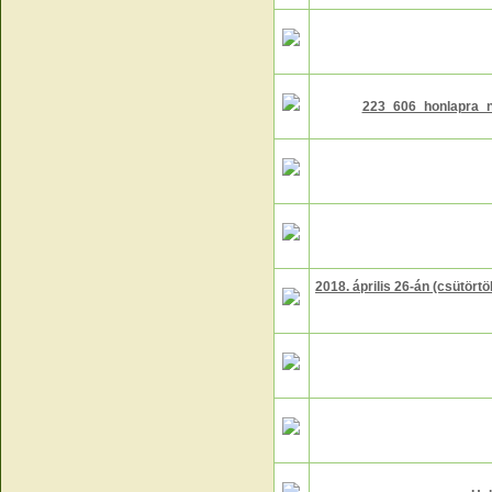
223_606_honlapra_ny
2018. április 26-án (csütörtö