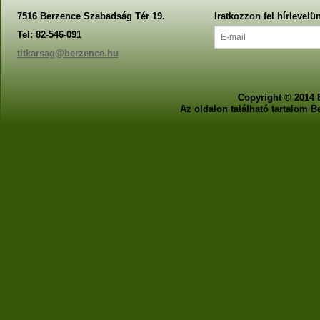
7516 Berzence Szabadság Tér 19.
Iratkozzon fel hírlevelü
Tel: 82-546-091
titkarsag@berzence.hu
Copyright © 2014 
Az oldalon található tartalom 