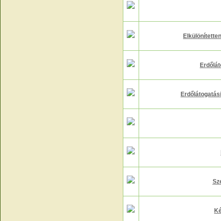
Elkülönítetten
Erdőlát
Erdőlátogatás
Sz
Ké