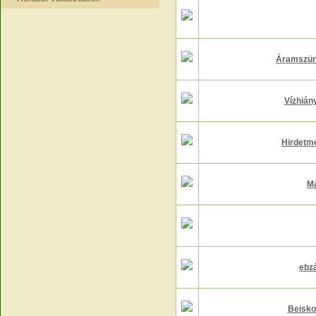
Áramszüne
Vízhián
Hirdetm
Má
ebzá
Beisko