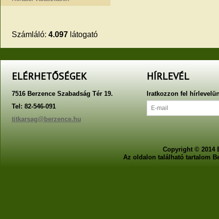
Számláló:
4.097
látogató
ELÉRHETŐSÉGEK
HÍRLEVÉL
7516 Berzence Szabadság Tér 19.
Iratkozzon fel hírlevelü
Tel: 82-546-091
titkarsag@berzence.hu
Copyright © 2014 
Az oldalon található tartalom 