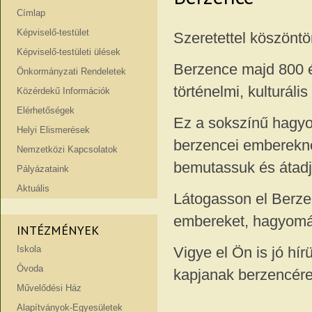
Címlap
Képviselő-testület
Szeretettel köszönt
Képviselő-testületi ülések
Berzence majd 800 év
Önkormányzati Rendeletek
történelmi, kulturáli
Közérdekű Információk
Elérhetőségek
Ez a sokszínű hagyo
Helyi Elismerések
berzencei emberekne
Nemzetközi Kapcsolatok
bemutassuk és átadj
Pályázataink
Aktuális
Látogasson el Berze
embereket, hagyomány
INTÉZMÉNYEK
Iskola
Vigye el Ön is jó hí
Óvoda
kapjanak berzencére 
Művelődési Ház
Alapítványok-Egyesületek