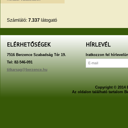
Számláló:
7.337
látogató
ELÉRHETŐSÉGEK
HÍRLEVÉL
7516 Berzence Szabadság Tér 19.
Iratkozzon fel hírlevelü
Tel: 82-546-091
titkarsag@berzence.hu
Copyright © 2014 
Az oldalon található tartalom 