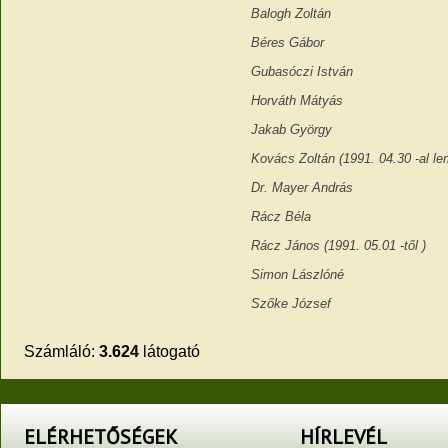
Balogh Zoltán
Béres Gábor
Gubasóczi István
Horváth Mátyás
Jakab György
Kovács Zoltán (1991. 04.30 -al le
Dr. Mayer András
Rácz Béla
Rácz János (1991. 05.01 -től )
Simon Lászlóné
Szőke József
Számláló:
3.624
látogató
ELÉRHETŐSÉGEK
HÍRLEVÉL