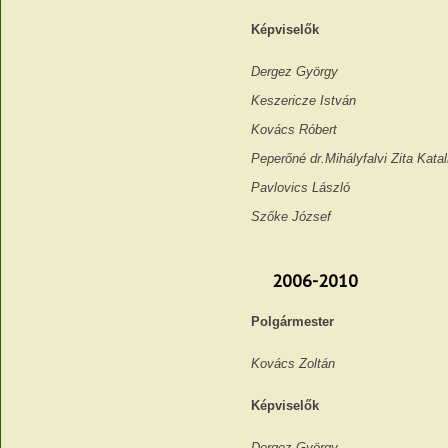
Képviselők
Dergez György
Keszericze István
Kovács Róbert
Peperőné dr.Mihályfalvi Zita K
Pavlovics László
Szőke József
2006-2010
Polgármester
Kovács Zoltán
Képviselők
Dergez György