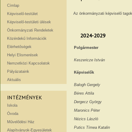
Címlap
Az önkormányzati képviselő tagok
Képviselő-testület
Képviselő-testületi ülések
Önkormányzati Rendeletek
2024-2029
Közérdekű Információk
Elérhetőségek
Polgármester
Helyi Elismerések
Keszericze István
Nemzetközi Kapcsolatok
Pályázataink
Képviselők
Aktuális
Balogh Gergely
Béres At
INTÉZMÉNYEK
Dergecz György
Iskola
Maronics Péter
Óvoda
Nézics László
Művelődési Ház
Putics Tímea Katalin
Alapítványok-Egyesületek