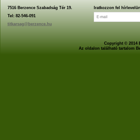
7516 Berzence Szabadság Tér 19.
Iratkozzon fel hírlevelü
Tel: 82-546-091
titkarsag@berzence.hu
Copyright © 2014 
Az oldalon található tartalom 