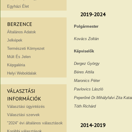
Egyházi Élet
2019-2024
BERZENCE
Polgármester
Általános Adatok
Kovács Zoltán
Jelképek
Természeti Környezet
Képviselők
Múlt És Jelen
Dergez György
Képgaléria
Béres At
Helyi Weboldalak
Maronics Péter
Pavlovics László
VÁLASZTÁSI
INFORMÁCIÓK
Peperőné Dr.Mihályfalvi Zita Ka
Tóth Richárd
Választási ügyintézés
Választási szervek
"2024" évi általános választások
2014-2019
Korábbi választások