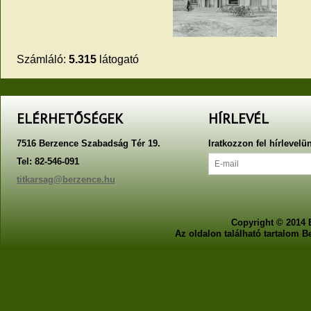
Számláló:
5.315
látogató
ELÉRHETŐSÉGEK
HÍRLEVÉL
7516 Berzence Szabadság Tér 19.
Iratkozzon fel hírlevelü
Tel: 82-546-091
titkarsag@berzence.hu
Copyright © 2014 
Az oldalon található tartalom 