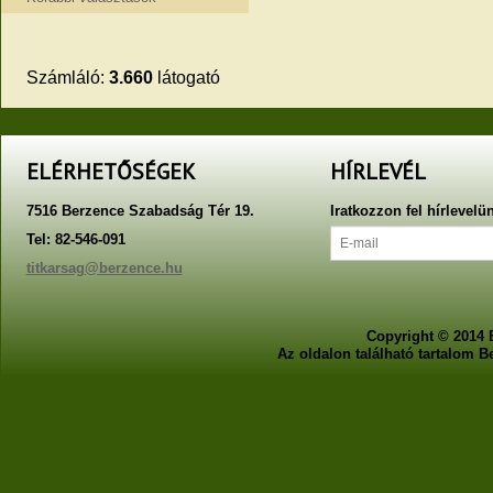
Számláló:
3.660
látogató
ELÉRHETŐSÉGEK
HÍRLEVÉL
7516 Berzence Szabadság Tér 19.
Iratkozzon fel hírlevelü
Tel: 82-546-091
titkarsag@berzence.hu
Copyright © 2014 
Az oldalon található tartalom 