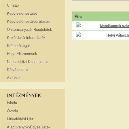
Címlap
Képviselő-testület
File
Képviselő-testületi ülések
Mandátumok szá
Önkormányzati Rendeletek
Helyi Választá
Közérdekű Információk
Elérhetőségek
Helyi Elismerések
Nemzetközi Kapcsolatok
Pályázataink
Aktuális
INTÉZMÉNYEK
Iskola
Óvoda
Művelődési Ház
Alapítványok-Egyesületek