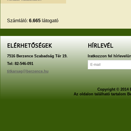
Számláló:
6.665
látogató
ELÉRHETŐSÉGEK
HÍRLEVÉL
7516 Berzence Szabadság Tér 19.
Iratkozzon fel hírlevelü
Tel: 82-546-091
titkarsag@berzence.hu
Copyright © 2014 
Az oldalon található tartalom 