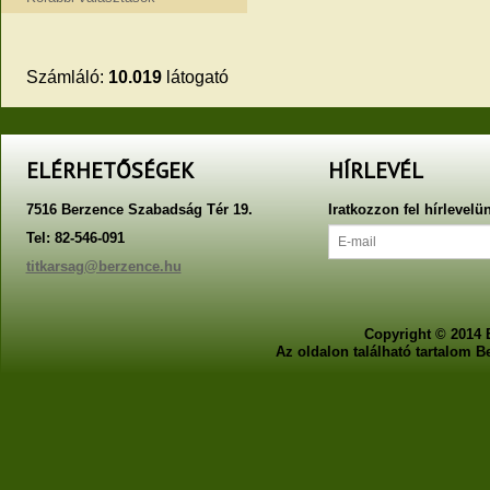
Számláló:
10.019
látogató
ELÉRHETŐSÉGEK
HÍRLEVÉL
7516 Berzence Szabadság Tér 19.
Iratkozzon fel hírlevelü
Tel: 82-546-091
titkarsag@berzence.hu
Copyright © 2014 
Az oldalon található tartalom 