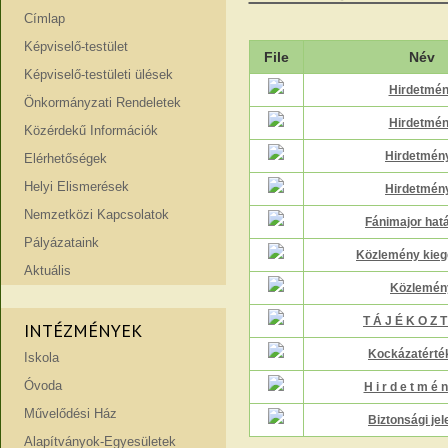
Címlap
Képviselő-testület
File
Név
Képviselő-testületi ülések
Hirdetmé
Önkormányzati Rendeletek
Hirdetmé
Közérdekű Információk
Hirdetmén
Elérhetőségek
Helyi Elismerések
Hirdetmén
Nemzetközi Kapcsolatok
Fánimajor hat
Pályázataink
Közlemény kieg
Aktuális
Közlemén
T Á J É K O Z T
INTÉZMÉNYEK
Kockázatérté
Iskola
Óvoda
H i r d e t m é 
Művelődési Ház
Biztonsági jel
Alapítványok-Egyesületek