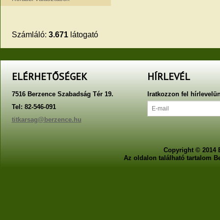
Számláló:
3.671
látogató
ELÉRHETŐSÉGEK
HÍRLEVÉL
7516 Berzence Szabadság Tér 19.
Iratkozzon fel hírlevelü
Tel: 82-546-091
titkarsag@berzence.hu
Copyright © 2014 
Az oldalon található tartalom 