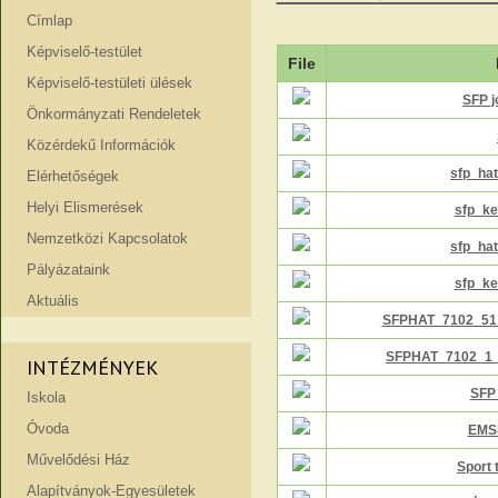
Címlap
Képviselő-testület
File
Képviselő-testületi ülések
SFP 
Önkormányzati Rendeletek
Közérdekű Információk
sfp_ha
Elérhetőségek
Helyi Elismerések
sfp_k
Nemzetközi Kapcsolatok
sfp_ha
Pályázataink
sfp_k
Aktuális
SFPHAT_7102_51
SFPHAT_7102_1_
INTÉZMÉNYEK
SFP
Iskola
Óvoda
EMS
Művelődési Ház
Sport
Alapítványok-Egyesületek