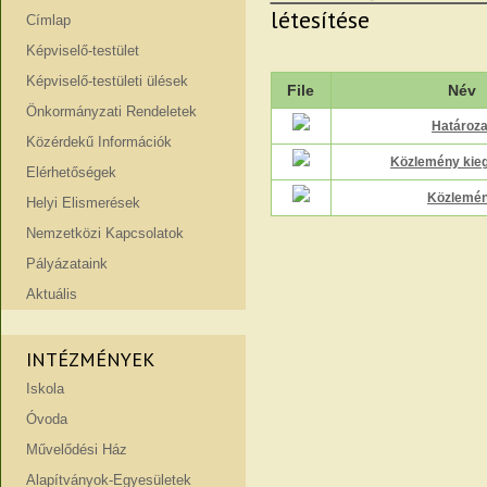
létesítése
Címlap
Képviselő-testület
Képviselő-testületi ülések
File
Név
Önkormányzati Rendeletek
Határoza
Közérdekű Információk
Közlemény kieg
Elérhetőségek
Közlemé
Helyi Elismerések
Nemzetközi Kapcsolatok
Pályázataink
Aktuális
INTÉZMÉNYEK
Iskola
Óvoda
Művelődési Ház
Alapítványok-Egyesületek