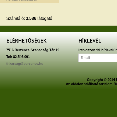
Számláló:
3.586
látogató
ELÉRHETŐSÉGEK
HÍRLEVÉL
7516 Berzence Szabadság Tér 19.
Iratkozzon fel hírlevelü
Tel: 82-546-091
titkarsag@berzence.hu
Copyright © 2014 
Az oldalon található tartalom 