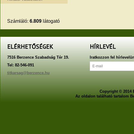
Számláló:
6.809
látogató
ELÉRHETŐSÉGEK
HÍRLEVÉL
7516 Berzence Szabadság Tér 19.
Iratkozzon fel hírlevelü
Tel: 82-546-091
titkarsag@berzence.hu
Copyright © 2014 
Az oldalon található tartalom 