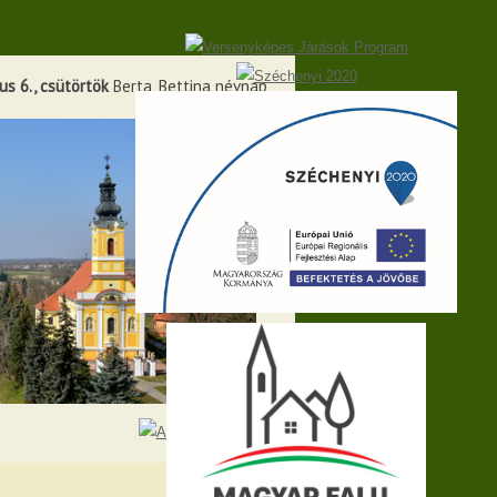
s 6., csütörtök
Berta, Bettina névnap