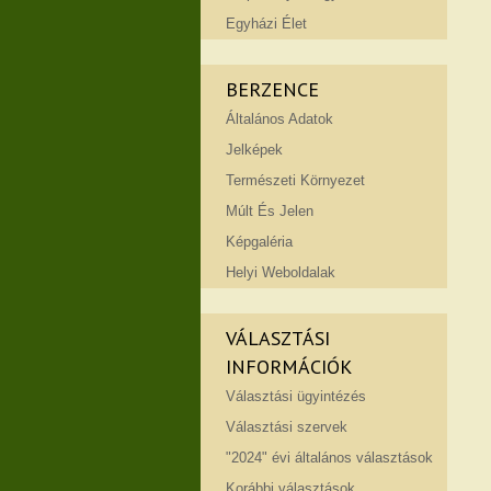
Egyházi Élet
BERZENCE
Általános Adatok
Jelképek
Természeti Környezet
Múlt És Jelen
Képgaléria
Helyi Weboldalak
VÁLASZTÁSI
INFORMÁCIÓK
Választási ügyintézés
Választási szervek
"2024" évi általános választások
Korábbi választások