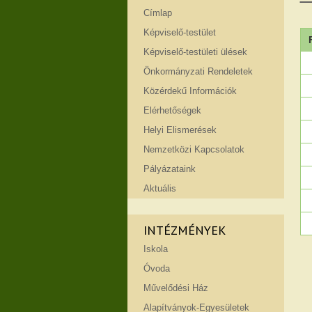
Címlap
Képviselő-testület
Képviselő-testületi ülések
Önkormányzati Rendeletek
Közérdekű Információk
Elérhetőségek
Helyi Elismerések
Nemzetközi Kapcsolatok
Pályázataink
Aktuális
INTÉZMÉNYEK
Iskola
Óvoda
Művelődési Ház
Alapítványok-Egyesületek