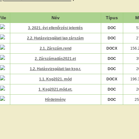
File
Név
Típus
M
3. 2021. évi ellenőrzési jelentés
DOC
5
2.2. Hatásvizsgálati lap zárszám
DOC
2
2.1. Zárszám.rend
DOCX
156.
2. Zárszámadás2021.et
DOC
3
1.2. Hatásvizsgálati lap ksg.r.
DOC
2
1.1. Ksg2021. mód
DOCX
196.
1. Ksg2021.mód.et.
DOC
2
Hírdetmény
DOC
25