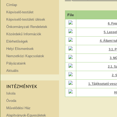
Címlap
Képviselő-testület
File
Képviselő-testületi ülések
6. Fog
Önkormányzati Rendeletek
5. Lasse
Közérdekű Információk
4. Állami tu
Elérhetőségek
Helyi Elismerések
3.1. 
Nemzetközi Kapcsolatok
3. Mű
Pályázataink
2.1. 
Aktuális
2. 
1. Tájékoztató vesz
INTÉZMÉNYEK
H
Iskola
Óvoda
Művelődési Ház
Alapítványok-Egyesületek