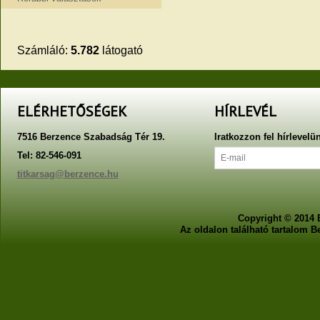
Számláló:
5.782
látogató
ELÉRHETŐSÉGEK
HÍRLEVÉL
7516 Berzence Szabadság Tér 19.
Iratkozzon fel hírlevelü
Tel: 82-546-091
titkarsag@berzence.hu
Copyright © 2014 
Az oldalon található tartalom 