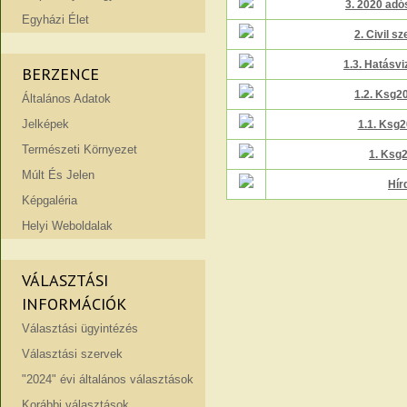
3. 2020 adó
Egyházi Élet
2. Civil s
1.3. Hatásviz
BERZENCE
1.2. Ksg2
Általános Adatok
Jelképek
1.1. Ksg
Természeti Környezet
1. Ksg
Múlt És Jelen
Hír
Képgaléria
Helyi Weboldalak
VÁLASZTÁSI
INFORMÁCIÓK
Választási ügyintézés
Választási szervek
"2024" évi általános választások
Korábbi választások