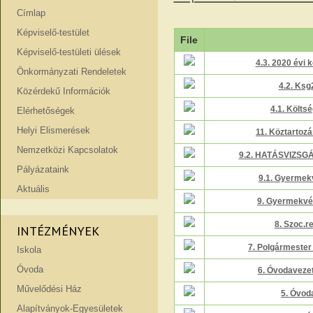
Címlap
Képviselő-testület
File
Képviselő-testületi ülések
4.3. 2020 évi k
Önkormányzati Rendeletek
4.2. Ksg
Közérdekű Információk
4.1. Költs
Elérhetőségek
Helyi Elismerések
11. Köztartoz
Nemzetközi Kapcsolatok
9.2. HATÁSVIZSGÁ
Pályázataink
9.1. Gyermek
Aktuális
9. Gyermekvé
8. Szoc.r
INTÉZMÉNYEK
7. Polgármeste
Iskola
Óvoda
6. Óvodavezet
Művelődési Ház
5. Óvod
Alapítványok-Egyesületek