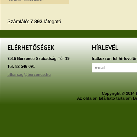
Számláló:
7.893
látogató
ELÉRHETŐSÉGEK
HÍRLEVÉL
7516 Berzence Szabadság Tér 19.
Iratkozzon fel hírlevelü
Tel: 82-546-091
titkarsag@berzence.hu
Copyright © 2014 
Az oldalon található tartalom 