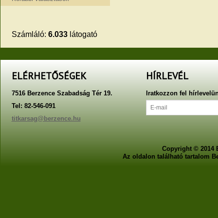
Számláló:
6.033
látogató
ELÉRHETŐSÉGEK
HÍRLEVÉL
7516 Berzence Szabadság Tér 19.
Iratkozzon fel hírlevelü
Tel: 82-546-091
titkarsag@berzence.hu
Copyright © 2014 
Az oldalon található tartalom 