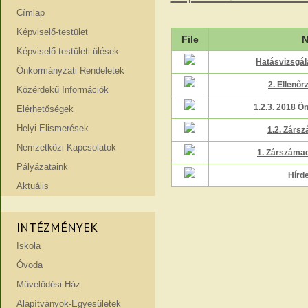
Címlap
Képviselő-testület
File
N
Képviselő-testületi ülések
Hatásvizsgál
Önkormányzati Rendeletek
2. Ellenőr
Közérdekű Információk
1.2.3. 2018 
Elérhetőségek
Helyi Elismerések
1.2. Zárs
Nemzetközi Kapcsolatok
1. Zárszáma
Pályázataink
Hírd
Aktuális
INTÉZMÉNYEK
Iskola
Óvoda
Művelődési Ház
Alapítványok-Egyesületek