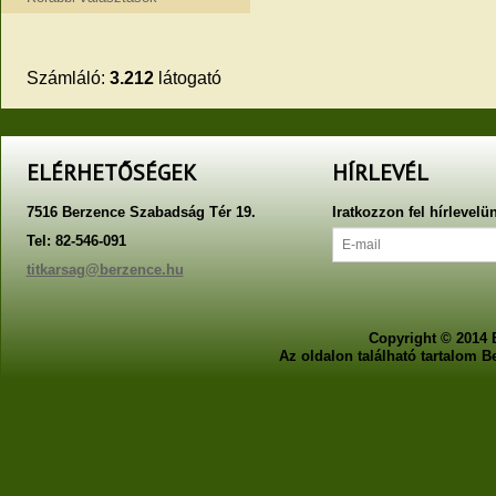
Számláló:
3.212
látogató
ELÉRHETŐSÉGEK
HÍRLEVÉL
7516 Berzence Szabadság Tér 19.
Iratkozzon fel hírlevelü
Tel: 82-546-091
titkarsag@berzence.hu
Copyright © 2014 
Az oldalon található tartalom 