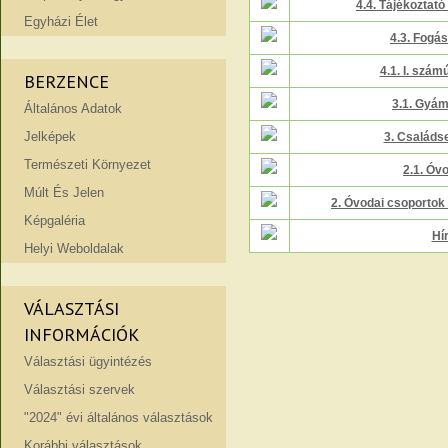
4.4. Tájékoztató
Egyházi Élet
4.3. Fogá
4.1. I. szám
BERZENCE
3.1. Gyá
Általános Adatok
Jelképek
3. Családs
Természeti Környezet
2.1. Óv
Múlt És Jelen
2. Óvodai csoporto
Képgaléria
Hí
Helyi Weboldalak
VÁLASZTÁSI
INFORMÁCIÓK
Választási ügyintézés
Választási szervek
"2024" évi általános választások
Korábbi választások