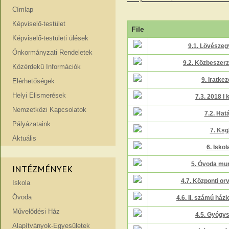
Címlap
Képviselő-testület
File
Képviselő-testületi ülések
9.1. Lövészeg
Önkormányzati Rendeletek
9.2. Közbeszerz
Közérdekű Információk
9. Iratke
Elérhetőségek
Helyi Elismerések
7.3. 2018 I
Nemzetközi Kapcsolatok
7.2. Hat
Pályázataink
7. Ksg
Aktuális
6. Iskol
5. Óvoda mun
INTÉZMÉNYEK
4.7. Központi or
Iskola
Óvoda
4.6. II. számú ház
Művelődési Ház
4.5. Gyógys
Alapítványok-Egyesületek