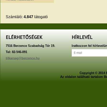
Számláló:
4.847
látogató
ELÉRHETŐSÉGEK
HÍRLEVÉL
7516 Berzence Szabadság Tér 19.
Iratkozzon fel hírlevelü
Tel: 82-546-091
titkarsag@berzence.hu
Copyright © 2014 
Az oldalon található tartalom 