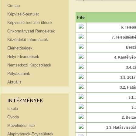
Címlap
Képviselő-testület
File
Képviselő-testületi ülések
6. Telep
Önkormányzati Rendeletek
7. Településk
Közérdekű Információk
Beszá
Elérhetőségek
Helyi Elismerések
4. Kastélyép
Nemzetközi Kapcsolatok
3.4. 
Pályázataink
3.3. 201
Aktuális
3.2. Hatá
3.1
INTÉZMÉNYEK
3.
Iskola
Óvoda
2. Berz
Művelődési Ház
1.3. Hatásvizsgál
Alapítványok-Egyesületek