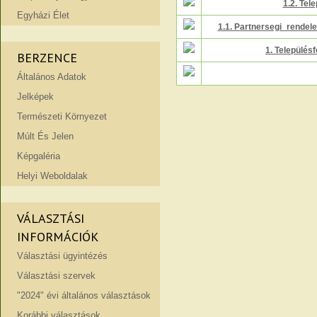
1.2. Tel
Egyházi Élet
1.1. Partnersegi_rendel
1. Településf
BERZENCE
Általános Adatok
Jelképek
Természeti Környezet
Múlt És Jelen
Képgaléria
Helyi Weboldalak
VÁLASZTÁSI
INFORMÁCIÓK
Választási ügyintézés
Választási szervek
"2024" évi általános választások
Korábbi választások