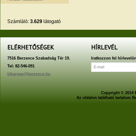
Számláló:
3.629
látogató
ELÉRHETŐSÉGEK
HÍRLEVÉL
7516 Berzence Szabadság Tér 19.
Iratkozzon fel hírlevelü
Tel: 82-546-091
titkarsag@berzence.hu
Copyright © 2014 
Az oldalon található tartalom 