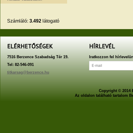
Számláló:
3.492
látogató
ELÉRHETŐSÉGEK
HÍRLEVÉL
7516 Berzence Szabadság Tér 19.
Iratkozzon fel hírlevelü
Tel: 82-546-091
titkarsag@berzence.hu
Copyright © 2014 
Az oldalon található tartalom 