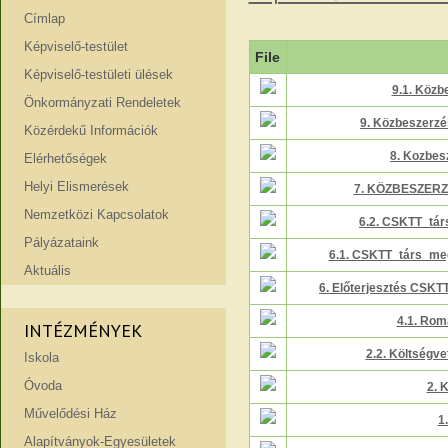
Címlap
Képviselő-testület
File
Képviselő-testületi ülések
9.1. Közb
Önkormányzati Rendeletek
9. Közbeszerzés
Közérdekű Információk
8. Kozbesz
Elérhetőségek
Helyi Elismerések
7. KÖZBESZERZ
Nemzetközi Kapcsolatok
6.2. CSKTT_tár
Pályázataink
6.1. CSKTT_társ_meg
Aktuális
6. Előterjesztés CSKT
4.1. Rom
INTÉZMÉNYEK
2.2. Költségv
Iskola
Óvoda
2. 
Művelődési Ház
1
Alapítványok-Egyesületek