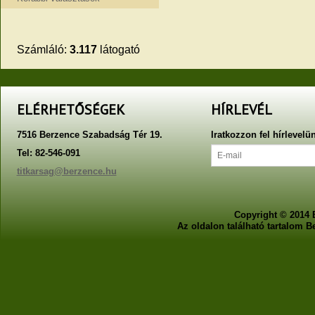
Számláló:
3.117
látogató
ELÉRHETŐSÉGEK
HÍRLEVÉL
7516 Berzence Szabadság Tér 19.
Iratkozzon fel hírlevelü
Tel: 82-546-091
titkarsag@berzence.hu
Copyright © 2014 
Az oldalon található tartalom 