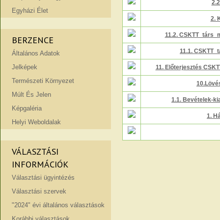
2.
Egyházi Élet
2. 
11.2. CSKTT_társ_m
BERZENCE
11.1. CSKTT_t
Általános Adatok
Jelképek
11. Előterjesztés CSK
Természeti Környezet
10.Lövé
Múlt És Jelen
1.1. Bevételek-ki
Képgaléria
1. 
Helyi Weboldalak
VÁLASZTÁSI
INFORMÁCIÓK
Választási ügyintézés
Választási szervek
"2024" évi általános választások
Korábbi választások