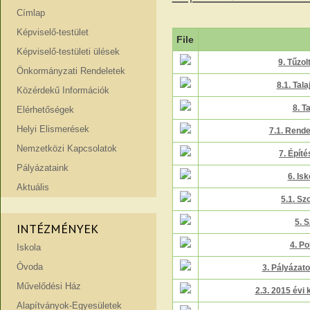
Címlap
Képviselő-testület
File
Képviselő-testületi ülések
9. Tűzo
Önkormányzati Rendeletek
8.1. Tala
Közérdekű Információk
8. Ta
Elérhetőségek
Helyi Elismerések
7.1. Rende
Nemzetközi Kapcsolatok
7. Épít
Pályázataink
6. Is
Aktuális
5.1. Sz
5. 
INTÉZMÉNYEK
4. Po
Iskola
Óvoda
3. Pályázat
Művelődési Ház
2.3. 2015 évi k
Alapítványok-Egyesületek