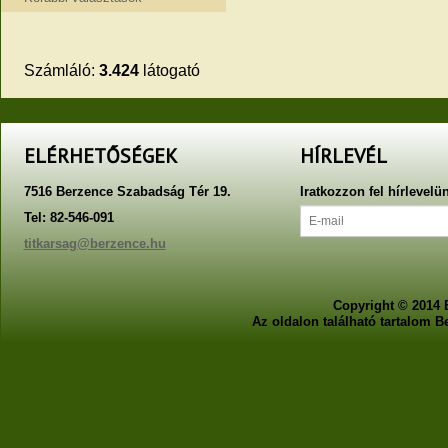
Számláló:
3.424
látogató
ELÉRHETŐSÉGEK
HÍRLEVÉL
7516 Berzence Szabadság Tér 19.
Iratkozzon fel hírlevelü
Tel: 82-546-091
titkarsag@berzence.hu
Copyright © 2014 
Az oldalon található tartalom 