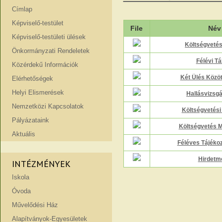
Címlap
Képviselő-testület
File
Név
Képviselő-testületi ülések
Költségvetés
Önkormányzati Rendeletek
Félévi Tá
Közérdekű Információk
Két Ülés Közöt
Elérhetőségek
Helyi Elismerések
Hallásvizsgá
Nemzetközi Kapcsolatok
Költségvetési
Pályázataink
Költségvetés 
Aktuális
Féléves Tájékoz
Hirdetm
INTÉZMÉNYEK
Iskola
Óvoda
Művelődési Ház
Alapítványok-Egyesületek