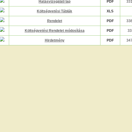
Hatásvizsgálati lap
PDF
33
Költségvetési Táblák
XLS
Rendelet
PDF
33
Költségvetési Rendelet módosítása
PDF
33
Hirdetmény
PDF
34