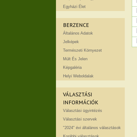
Egyházi Élet
BERZENCE
Általános Adatok
Jelképek
Természeti Környezet
Múlt És Jelen
Képgaléria
Helyi Weboldalak
VÁLASZTÁSI
INFORMÁCIÓK
Választási ügyintézés
Választási szervek
"2024" évi általános választások
Korábbi választások