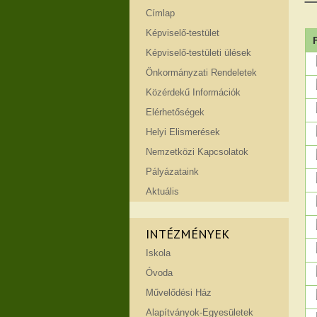
Címlap
Képviselő-testület
Képviselő-testületi ülések
Önkormányzati Rendeletek
Közérdekű Információk
Elérhetőségek
Helyi Elismerések
Nemzetközi Kapcsolatok
Pályázataink
Aktuális
INTÉZMÉNYEK
Iskola
Óvoda
Művelődési Ház
Alapítványok-Egyesületek