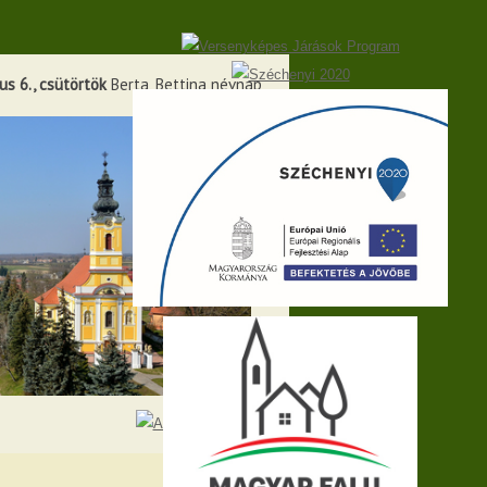
s 6., csütörtök
Berta, Bettina névnap