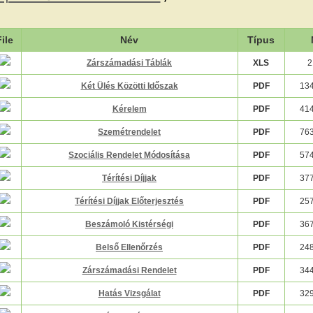
File
Név
Típus
Zárszámadási Táblák
XLS
2
Két Ülés Közötti Időszak
PDF
13
Kérelem
PDF
41
Szemétrendelet
PDF
76
Szociális Rendelet Módosítása
PDF
57
Térítési Díjjak
PDF
37
Térítési Díjjak Előterjesztés
PDF
25
Beszámoló Kistérségi
PDF
36
Belső Ellenőrzés
PDF
24
Zárszámadási Rendelet
PDF
34
Hatás Vizsgálat
PDF
32